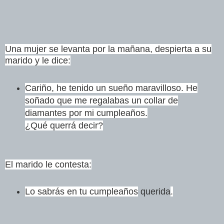
Una mujer se levanta por la mañana, despierta a su
marido
y le dice:
Cariño, he tenido un sueño maravilloso. He
soñado que me
regalabas un collar de
diamantes por mi cumpleaños.
¿Qué
querrá decir?
El marido le contesta:
Lo sabrás en tu cumpleaños
querida
.