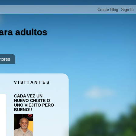
ara adultos
tores
V I S I T A N T E S
CADA VEZ UN
NUEVO CHISTE O
UNO VIEJITO PERO
BUENO!!