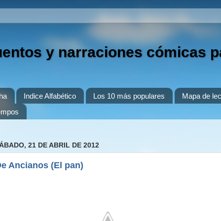
uentos y narraciones cómicas p
ha
Indice Alfabético
Los 10 más populares
Mapa de lec
iempos
ÁBADO, 21 DE ABRIL DE 2012
e Ancianos (El pan)