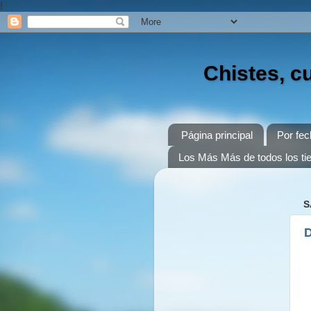
!
Chistes, c
Página principal
Por fec
Los Más Más de todos los t
S
D