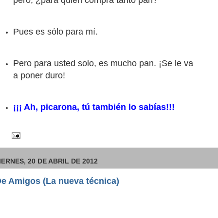
pero, ¿para quién compra tanto pan?
Pues es sólo para mí.
Pero para usted solo, es mucho pan. ¡Se le va
a poner duro!
¡¡¡ Ah, picarona, tú también lo sabías!!!
IERNES, 20 DE ABRIL DE 2012
e Amigos (La nueva técnica)