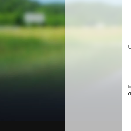
U
E
d