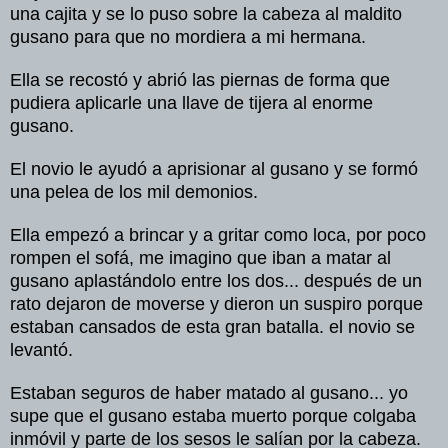
una
cajita
y se lo
puso
sobre
la
cabeza
al
maldito
gusano
para que no
mordiera
a mi
hermana
.
Ella se
recostó
y
abrió
las
piernas
de
forma
que
pudiera
aplicarle
una
llave
de
tijera
al
enorme
gusano
.
El
novio
le
ayudó
a
aprisionar
al
gusano
y se
formó
una
pelea
de los mil
demonios
.
Ella
empezó
a
brincar
y a
gritar
como
loca
,
por
poco
rompen
el
sofá,
me
imagino
que
iban
a
matar
al
gusano
aplastándolo
entre
los dos...
después
de un
rato
dejaron
de
moverse
y
dieron
un
suspiro
porque
estaban
cansados
de esta gran
batalla
. el
novio
se
levantó
.
Estaban
seguros
de haber
matado
al
gusano
... yo
supe
que el
gusano
estaba
muerto
porque
colgaba
inmóvil
y
parte
de los
sesos
le
salían
por
la
cabeza
.