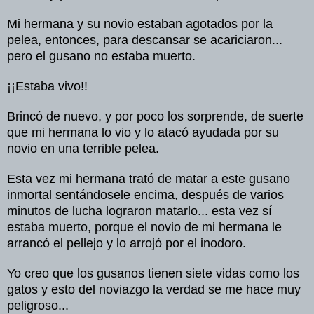
Mi
hermana
y
su
novio
estaban
agotados
por
la
pelea
,
entonces
, para
descansar
se
acariciaron
...
pero
el
gusano
no
estaba
muerto
.
¡¡Estaba
vivo
!!
Brincó
de
nuevo
, y
por
poco
los
sorprende
, de
suerte
que mi
hermana
lo
vio
y lo
atacó
ayudada
por
su
novio
en una terrible
pelea
.
Esta
vez
mi
hermana
trató
de
matar
a
este
gusano
inmortal
sentándosele
encima
,
después
de
varios
minutos
de
lucha
lograron
matarlo
... esta
vez
sí
estaba
muerto
,
porque
el
novio
de mi
hermana
le
arrancó
el
pellejo
y lo
arrojó
por
el
inodoro
.
Yo
creo
que los
gusanos
tienen
siete
vidas
como los
gatos
y
esto
del
noviazgo
la
verdad
se me
hace
muy
peligroso
...