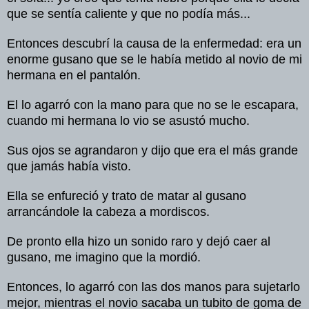
que se
sentía
caliente
y que no
podía
más
...
Entonces
descubrí
la
causa
de la
enfermedad
: era un
enorme
gusano
que se le
había
metido
al
novio
de mi
hermana
en el
pantalón
.
El
lo
agarró
con la mano para que no se le
escapara
,
cuando
mi
hermana
lo
vio
se
asustó
mucho
.
Sus
ojos
se
agrandaron
y
dijo
que era el
más
grande
que
jamás
había
visto
.
Ella se
enfureció
y
trato
de
matar
al
gusano
arrancándole
la
cabeza
a
mordiscos
.
De pronto ella
hizo
un
sonido
raro
y
dejó
caer
al
gusano
, me
imagino
que la
mordió
.
Entonces
, lo
agarró
con
las
dos
manos
para
sujetarlo
mejor
,
mientras
el
novio
sacaba
un
tubito
de
goma
de