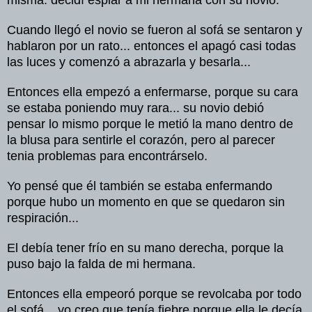
misma
.
decidí
espiar
a mi
hermana
con
su
novio
:
Cuando
llegó
el
novio
se
fueron
al
sofá
se
sentaron
y
hablaron
por
un
rato
...
entonces
el
apagó
casi
todas
las
luces
y
comenzó
a
abrazarla
y
besarla
...
Entonces
ella
empezó
a
enfermarse
,
porque
su
cara
se
estaba
poniendo
muy
rara
...
su
novio
debió
pensar
lo
mismo
porque
le
metió
la mano
dentro
de
la
blusa
para
sentirle
el
corazón
,
pero
al
parecer
tenia
problemas
para
encontrárselo
.
Yo
pensé
que
él
también
se
estaba
enfermando
porque
hubo
un
momento
en que se
quedaron
sin
respiración
...
El
debía
tener
frío
en
su
mano
derecha
,
porque
la
puso
bajo
la
falda
de mi
hermana
.
Entonces
ella
empeoró
porque
se
revolcaba
por
todo
el
sofá
... yo
creo
que
tenía
fiebre
porque
ella le
decía