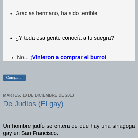
Gracias hermano, ha sido terrible
¿Y toda esa gente conocía a tu suegra?
No...
¡Vinieron a comprar el burro!
Compartir
MARTES, 10 DE DICIEMBRE DE 2013
De Judíos (El gay)
Un hombre judío se entera de que hay una sinagoga
gay en San Francisco.