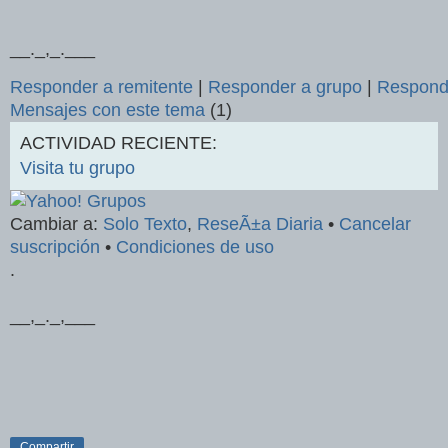
__._,_.___
Responder a remitente
|
Responder a grupo
|
Respond
Mensajes con este tema
(1)
ACTIVIDAD RECIENTE:
Visita tu grupo
Cambiar a:
Solo Texto
,
ReseÃ±a Diaria
•
Cancelar
suscripción
•
Condiciones de uso
.
__,_._,___
Compartir