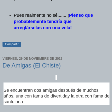
Pues realmente no sé.
...... ¡
Pienso que
probablemente tendría
que
arreglárselas con una vela!
.
Compartir
VIERNES, 29 DE NOVIEMBRE DE 2013
De Amigas (El Chiste)
Se encuentran dos amigas después de muchos
años, una con fama de divertiday la otra con fama de
santulona.