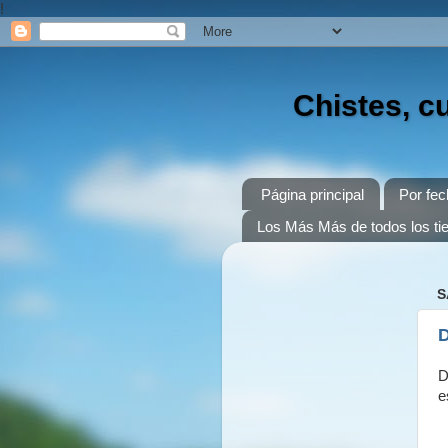
!
Chistes, c
Página principal
Por fec
Los Más Más de todos los t
S
D
D
e