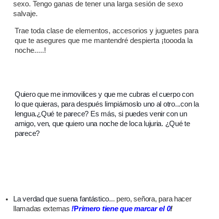
sexo. Tengo ganas de tener una larga sesión de sexo
salvaje.
Trae toda clase de elementos, accesorios y juguetes para
que te asegures que me mantendré despierta ¡toooda la
noche.....!
Quiero que me inmovilices y que me cubras el cuerpo con
lo que quieras, para después limpiárnoslo uno al otro...con la
lengua.
¿Qué te parece? Es más, si puedes venir con un
amigo, ven, que quiero una noche de loca lujuria. ¿Qué te
parece?
La verdad que suena fantástico..
.
pero, señora, para hacer
llamadas externas
!
P
rimero tiene que marcar el 0
!