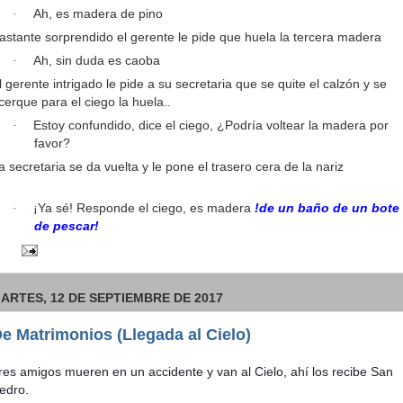
Ah, es madera de pino
·
astante sorprendido el gerente le pide que huela la tercera madera
Ah, sin duda es caoba
·
l gerente intrigado le pide a su secretaria que se quite el calzón y se
cerque para el ciego la huela..
Estoy confundido, dice el ciego, ¿Podría voltear la madera por
·
favor?
a secretaria se da vuelta y le pone el trasero cera de la nariz
¡Ya sé! Responde el ciego, es madera
!de un baño de un bote
·
de pescar!
ARTES, 12 DE SEPTIEMBRE DE 2017
e Matrimonios (Llegada al Cielo)
res amigos mueren en un accidente y van al Cielo, ahí los recibe San
edro.