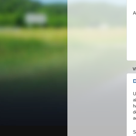
A
V
D
U
a
h
d
a
S