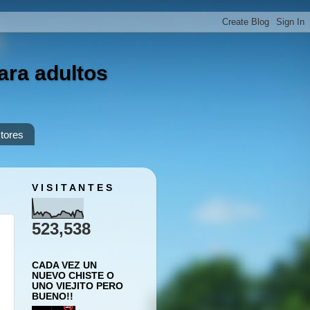
ara adultos
tores
V I S I T A N T E S
523,538
CADA VEZ UN
NUEVO CHISTE O
UNO VIEJITO PERO
BUENO!!