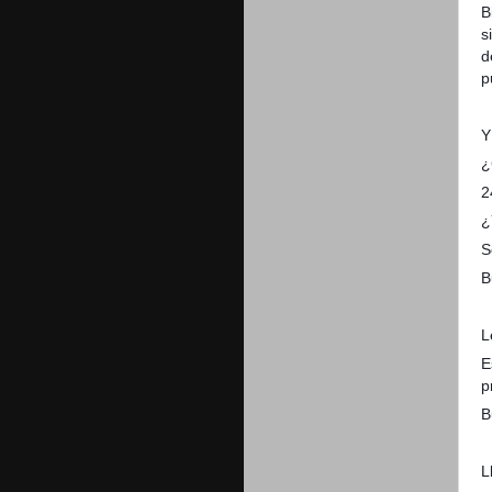
B
s
d
p
Y
¿
2
¿
S
B
L
E
p
B
L