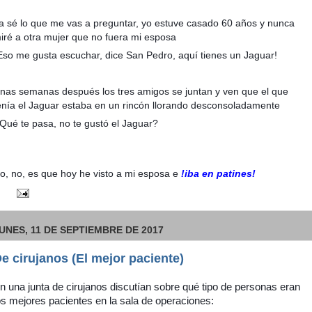
a sé lo que me vas a preguntar, yo estuve casado 60 años y nunca
iré a otra mujer que no fuera mi esposa
Eso me gusta escuchar, dice San Pedro, aquí tienes un Jaguar!
nas semanas después los tres amigos se juntan y ven que el que
enía el Jaguar estaba en un rincón llorando desconsoladamente
Qué te pasa, no te gustó el Jaguar?
o, no, es que hoy he visto a mi esposa e
!
i
ba en patines!
UNES, 11 DE SEPTIEMBRE DE 2017
e cirujanos (El mejor paciente)
n una junta de cirujanos discutían sobre qué tipo de personas eran
os mejores pacientes en la sala de operaciones: