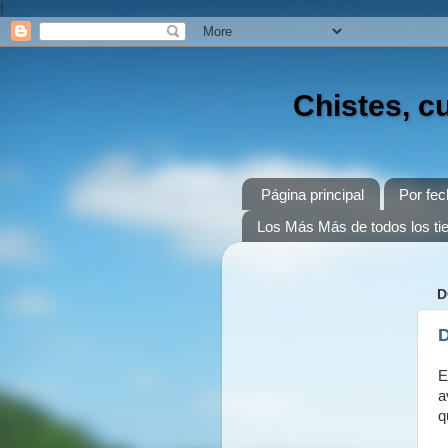
!
Chistes, c
Página principal
Por fec
Los Más Más de todos los t
D
D
E
a
q