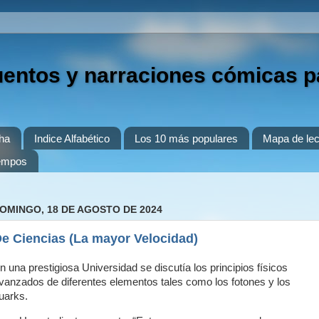
uentos y narraciones cómicas p
ha
Indice Alfabético
Los 10 más populares
Mapa de lec
iempos
OMINGO, 18 DE AGOSTO DE 2024
e Ciencias (La mayor Velocidad)
n una prestigiosa Universidad se discutía los principios físicos
vanzados de diferentes elementos tales como los fotones y los
uarks.