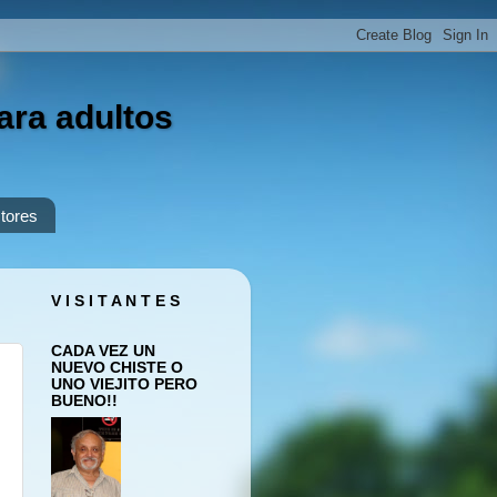
ara adultos
tores
V I S I T A N T E S
CADA VEZ UN
NUEVO CHISTE O
UNO VIEJITO PERO
BUENO!!