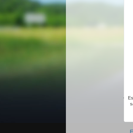
·
Es
s
E