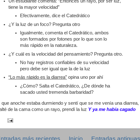
Un estudiante comenta: “Entonces un rayo, por ser luz,
tiene la mayor velocidad”
Efectivamente, dice el Catedrático
¿Y la luz de un foco? Pregunta otro
Igualmente, comenta el Catedrático, ambos
son formados por fotones por lo que son lo
más rápido en la naturaleza.
¿Y cuál es la velocidad del pensamiento? Pregunta otro.
No hay registros confiables de su velocidad
pero debe ser igual que la de la luz
“Lo más rápido es la diarrea”
opina uno por ahí
¿Cómo? Salta el Catedrático, ¿De dónde ha
sacado usted tremenda barbaridad?
 que anoche estaba durmiendo y sentí que se me venía una diarrea,
alté de la cama como un rayo, prendí la luz
Y ya me había cagado
ntradas más recientes
Inicio
Entradas antigua