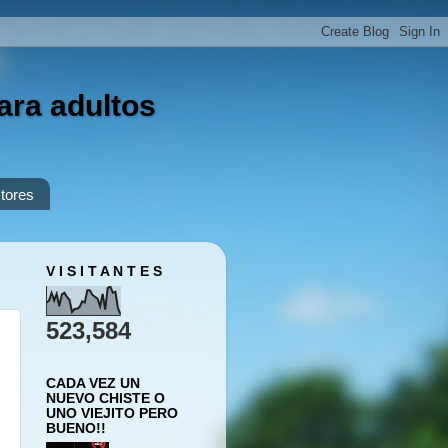
ara adultos
tores
V I S I T A N T E S
523,584
CADA VEZ UN
NUEVO CHISTE O
UNO VIEJITO PERO
BUENO!!