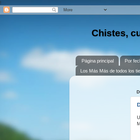
!
Chistes, c
Página principal
Por fec
Los Más Más de todos los t
D
D
U
M