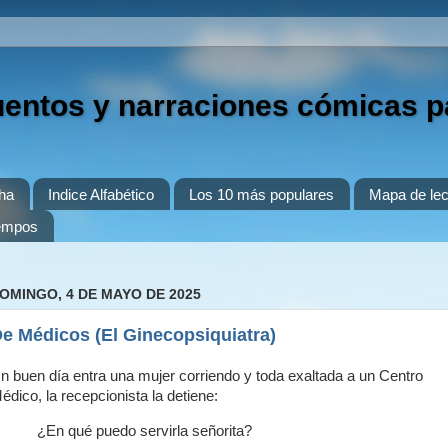
uentos y narraciones cómicas p
ha
Indice Alfabético
Los 10 más populares
Mapa de lec
iempos
OMINGO, 4 DE MAYO DE 2025
e Médicos (El Ginecopsiquiatra)
n buen día entra una mujer corriendo y toda exaltada a un Centro
édico, la recepcionista la detiene:
¿En qué puedo servirla señorita?