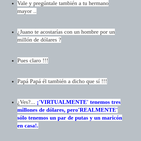
Vale y pregúntale también a tu hermano
mayor ..
¿Juano te acostarías con un hombre por un
millón de dólares ?
Pues claro !!!
Papá Papá él también a dicho que sí !!!
¿Ves?...
¡
'VIRTUALMENTE' tenemos tres
millones de dólares,
pero'REALMENTE'
sólo tenemos un par de putas y un maricón
en casa!.