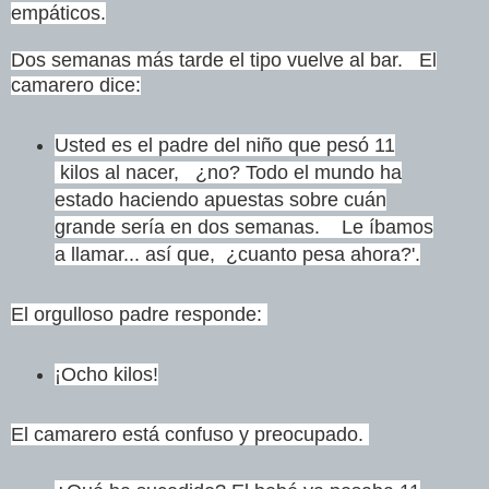
empáticos.
Dos semanas más tarde el tipo vuelve al bar. El
camarero dice:
Usted es el padre del niño que pesó 11
kilos al nacer,
¿no? Todo el mundo ha
estado haciendo apuestas sobre cuán
grande sería en dos semanas. Le íbamos
a llamar... así que, ¿cuanto pesa ahora?'.
El orgulloso padre responde:
¡Ocho kilos!
El camarero está confuso y preocupado.