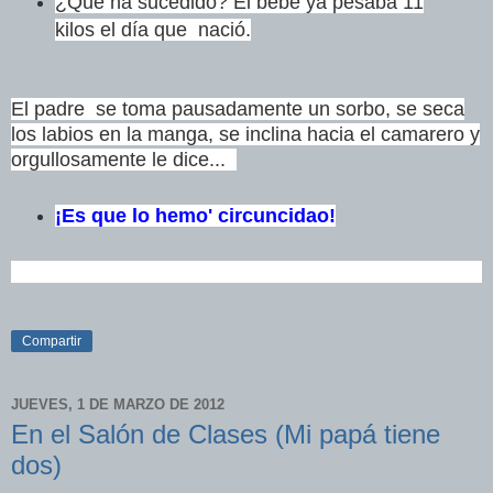
¿Qué ha sucedido? El bebé ya pesaba 11
kilos el día que nació.
El padre se toma pausadamente un sorbo, se seca
los labios en la manga, se inclina hacia el camarero y
orgullosamente le dice...
¡Es que lo hemo' circuncidao!
Compartir
JUEVES, 1 DE MARZO DE 2012
En el Salón de Clases (Mi papá tiene
dos)