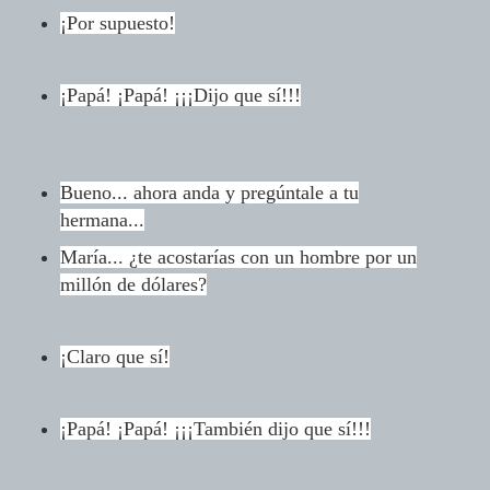
¡Por supuesto!
¡Papá! ¡Papá! ¡¡¡Dijo que sí!!!
Bueno... ahora anda y pregúntale a tu
hermana...
María... ¿te acostarías con un hombre por un
millón de dólares?
¡Claro que sí!
¡Papá! ¡Papá! ¡¡¡También dijo que sí!!!