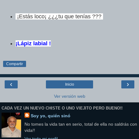
¡Estás loco¡ ¿¿¿tu que tenías ???
¡Lápiz labial !
Compartir
‹
›
Inicio
Ver versión web
CADA VEZ UN NUEVO CHISTE O UNO VIEJITO PERO BUENO!!
Soy yo, quién sinó
No tomes la vida tan en serio, total de ella no saldrás con
vida!!
Ver todo mi perfil