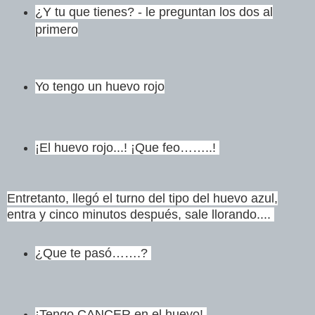
¿Y tu que tienes? - le preguntan los dos al
primero
Yo tengo un huevo rojo
¡El huevo rojo...!
¡Que feo……..!
Entretanto, llegó el turno del tipo del huevo azul,
entra y cinco minutos después, sale llorando....
¿Que te pasó…….?
¡Tengo CANCER en el huevo!