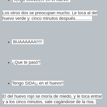
Los otros dos se preocupan mucho.
Le toca al del
huevo verde y, cinco minutos después.............
BUAAAAAA!!!!!
¿Que te pasó?
Tengo SIDA¡¡ en el huevo!!
El del huevo rojo se moría de miedo, y le toca entrar
y a los cinco minutos, sale cagándose de la risa.