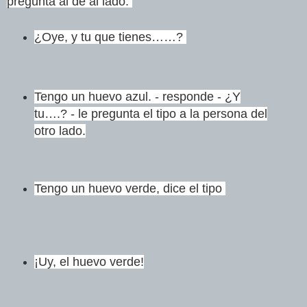
pregunta al de al lado:
¿Oye, y tu que tienes……?
Tengo un huevo azul. - responde
- ¿Y
tu….? - le pregunta el tipo a la persona del
otro lado.
Tengo un huevo verde, dice el tipo
¡Uy, el huevo verde!