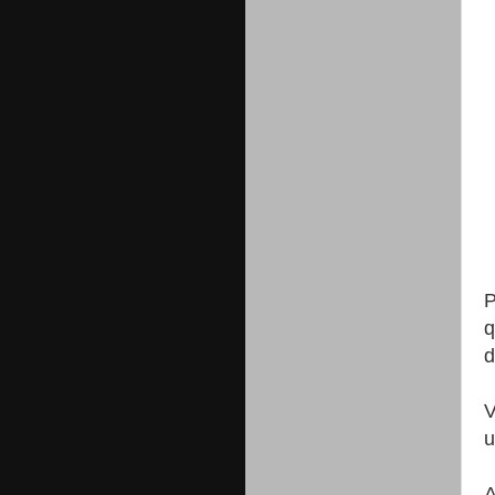
P
q
d
V
u
A