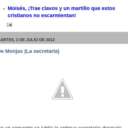
Moisés, ¡Trae clavos y un martillo que estos
cristianos no escarmientan!
ARTES, 3 DE JULIO DE 2012
e Monjas (La secretaria)
n un convento se jubila la antigua secretaria después