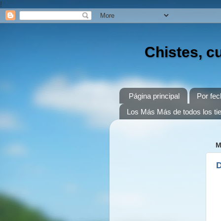
!
Chistes, c
Página principal
Por fec
Los Más Más de todos los t
M
D