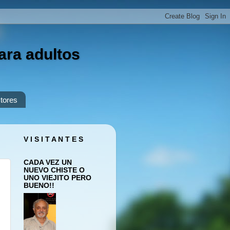
ara adultos
tores
V I S I T A N T E S
CADA VEZ UN
NUEVO CHISTE O
UNO VIEJITO PERO
BUENO!!