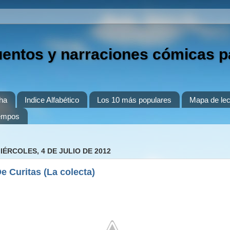
uentos y narraciones cómicas p
ha
Indice Alfabético
Los 10 más populares
Mapa de lec
iempos
IÉRCOLES, 4 DE JULIO DE 2012
e Curitas (La colecta)