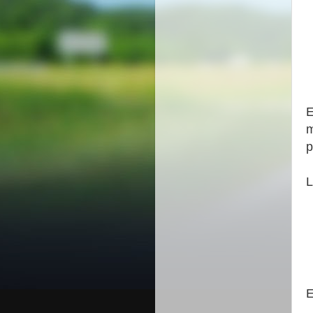
E
m
p
L
E