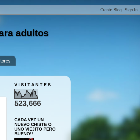
ara adultos
tores
V I S I T A N T E S
523,666
CADA VEZ UN
NUEVO CHISTE O
UNO VIEJITO PERO
BUENO!!