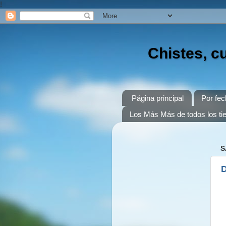
!
Chistes, c
Página principal
Por fec
Los Más Más de todos los t
S
D