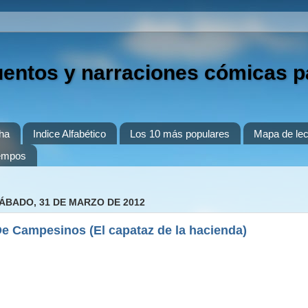
uentos y narraciones cómicas p
ha
Indice Alfabético
Los 10 más populares
Mapa de lec
iempos
ÁBADO, 31 DE MARZO DE 2012
e Campesinos (El capataz de la hacienda)