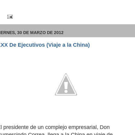
IERNES, 30 DE MARZO DE 2012
XX De Ejecutivos (Viaje a la China)
l presidente de un complejo empresarial, Don
umercindo Correa, llega a la China en viaje de