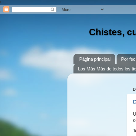
!
Chistes, c
Página principal
Por fec
Los Más Más de todos los t
D
D
U
d
T