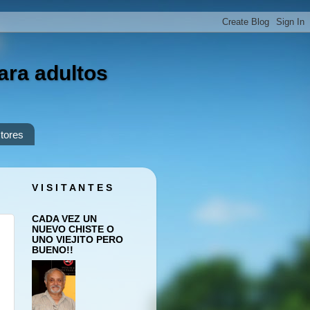
ara adultos
tores
V I S I T A N T E S
CADA VEZ UN
NUEVO CHISTE O
UNO VIEJITO PERO
BUENO!!