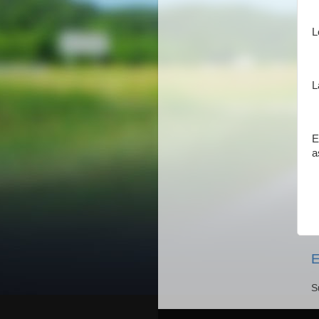
L
L
E
a
E
S