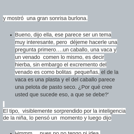
y mostró una gran sonrisa burlona.
Bueno, dijo ella, ese parece ser un tema
muy interesante, pero déjeme hacerle una
pregunta primero….un caballo, una vaca y
un venado comen lo mismo, es decir
hierba, sin embargo el excremento del
venado es como bolitas pequeñas,
el de la
vaca es una plasta y el del caballo parece
una pelota de pasto seco. ¿Por qué cree
usted que sucede eso, a que se debe?'
El tipo, visiblemente sorprendido por la inteligencia
de la niña, lo pensó un momento y luego dijo
Hmmm..., pues no no tengo ni idea.