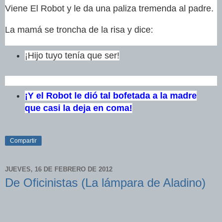
Viene El Robot y le da una paliza tremenda al padre.
La mamá se troncha de la risa y dice:
¡Hijo tuyo tenía que ser!
¡Y el Robot le dió tal bofetada a la madre
que casi la deja en coma!
Compartir
JUEVES, 16 DE FEBRERO DE 2012
De Oficinistas (La lámpara de Aladino)