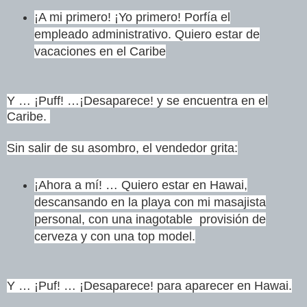
¡A mi primero! ¡Yo primero! Porfía el
empleado administrativo. Quiero estar de
vacaciones en el Caribe
Y … ¡Puff! …¡Desaparece! y se encuentra en el
Caribe.
Sin salir de su asombro, el vendedor grita:
¡Ahora a mí! … Quiero estar en Hawai,
descansando en la playa con mi masajista
personal, con una inagotable provisión de
cerveza y con una top model.
Y … ¡Puf! … ¡Desaparece! para aparecer en Hawai.