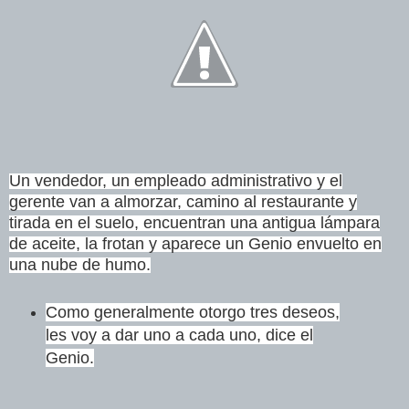
Un vendedor, un empleado administrativo y el
gerente van a almorzar, camino al restaurante y
tirada en el suelo, encuentran una antigua lámpara
de aceite, la frotan y aparece un Genio envuelto en
una nube de humo.
Como generalmente otorgo tres deseos,
les voy a dar uno a cada uno, dice el
Genio.