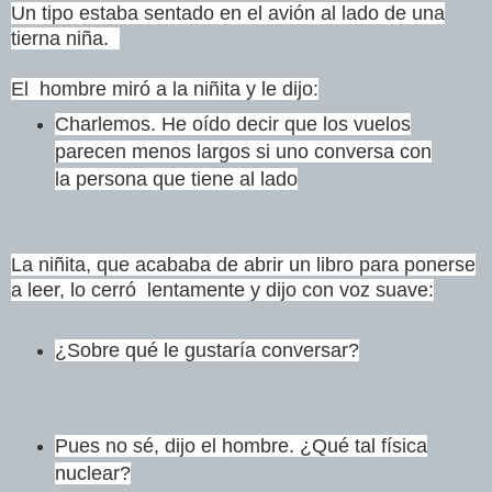
Un tipo estaba sentado en el avión al lado de una
tierna niña.
El hombre miró a la niñita y le dijo:
Charlemos. He oído decir que los vuelos
parecen menos largos si uno
conversa con
la persona que tiene al lado
La niñita, que acababa de abrir un libro para ponerse
a leer, lo cerró lentamente y dijo con voz suave:
¿Sobre qué le gustaría conversar?
Pues no sé, dijo el hombre. ¿Qué tal física
nuclear?