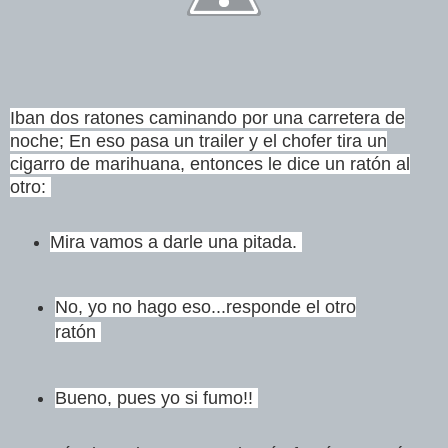
Iban dos ratones caminando por una carretera de
noche; En eso pasa un
trailer y el chofer tira un
cigarro de marihuana, entonces le dice un
ratón al
otro:
Mira vamos a darle una pitada.
No, yo no hago eso...responde el otro
ratón
Bueno, pues yo si fumo!!