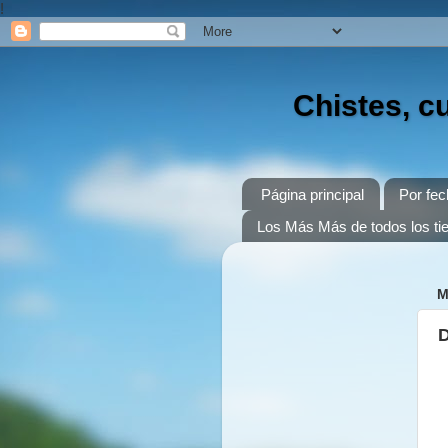
!
Chistes, c
Página principal
Por fec
Los Más Más de todos los t
M
D