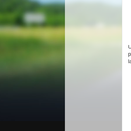
U
p
l