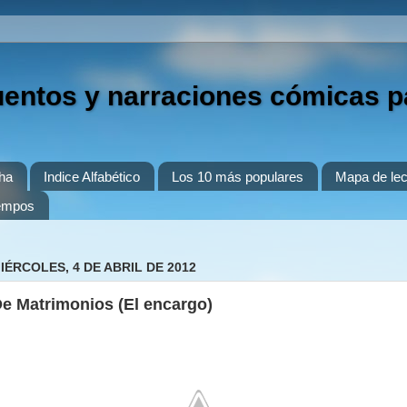
uentos y narraciones cómicas p
ha
Indice Alfabético
Los 10 más populares
Mapa de lec
iempos
IÉRCOLES, 4 DE ABRIL DE 2012
e Matrimonios (El encargo)