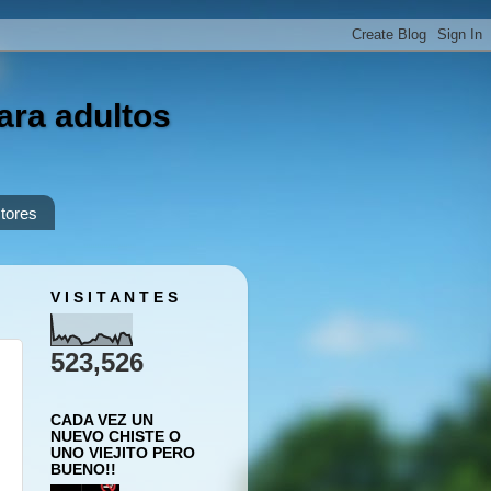
ara adultos
tores
V I S I T A N T E S
523,526
CADA VEZ UN
NUEVO CHISTE O
UNO VIEJITO PERO
BUENO!!