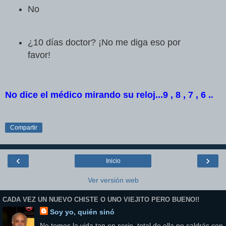
No
¿10 días doctor? ¡No me diga eso por
favor!
No dice el médico mirando su reloj...9 , 8 , 7 , 6 .
.
Compartir
‹
›
Inicio
Ver versión web
CADA VEZ UN NUEVO CHISTE O UNO VIEJITO PERO BUENO!!
Soy yo, quién sinó
No tomes la vida tan en serio, total de ella no saldrás con