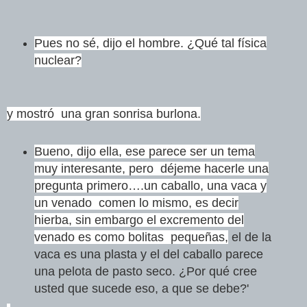
Pues no sé, dijo el hombre. ¿Qué tal física
nuclear?
y mostró una gran sonrisa burlona.
Bueno, dijo ella, ese parece ser un tema
muy interesante, pero déjeme hacerle una
pregunta primero….un caballo, una vaca y
un venado comen lo mismo, es decir
hierba, sin embargo el excremento del
venado es como bolitas pequeñas,
el de la
vaca es una plasta y el del caballo parece
una pelota de pasto seco. ¿Por qué cree
usted que sucede eso, a que se debe?'