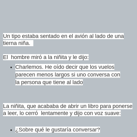
Un tipo estaba sentado en el avión al lado de una
tierna niña.
El hombre miró a la niñita y le dijo:
Charlemos. He oído decir que los vuelos
parecen menos largos si uno
conversa con
la persona que tiene al lado
La niñita, que acababa de abrir un libro para ponerse
a leer, lo cerró lentamente y dijo con voz suave:
¿Sobre qué le gustaría conversar?