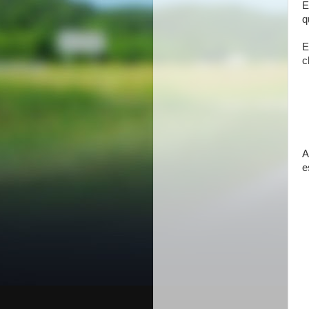
E
q
E
c
A
e