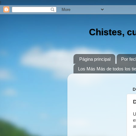
!
Chistes, c
Página principal
Por fec
Los Más Más de todos los t
D
D
U
e
a