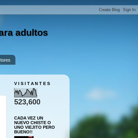
ara adultos
tores
V I S I T A N T E S
523,600
CADA VEZ UN
NUEVO CHISTE O
UNO VIEJITO PERO
BUENO!!