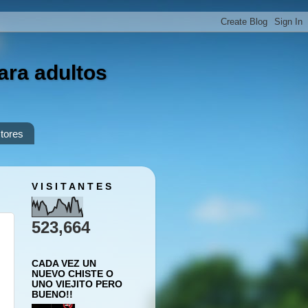
ara adultos
tores
V I S I T A N T E S
523,664
CADA VEZ UN
NUEVO CHISTE O
UNO VIEJITO PERO
BUENO!!