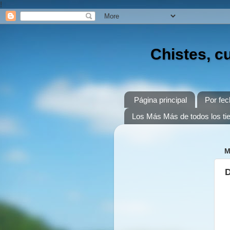
!
Chistes, c
Página principal
Por fec
Los Más Más de todos los t
M
D