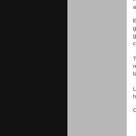
a
E
g
g
c
T
r
t
L
h
C