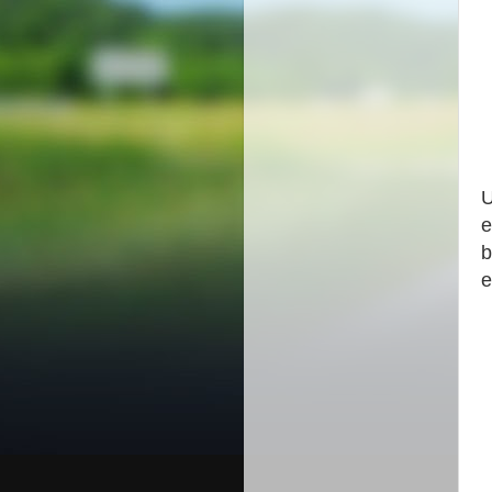
U
e
b
e