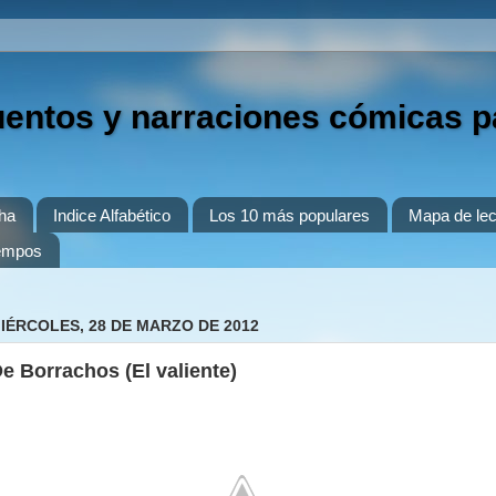
uentos y narraciones cómicas p
ha
Indice Alfabético
Los 10 más populares
Mapa de lec
iempos
IÉRCOLES, 28 DE MARZO DE 2012
e Borrachos (El valiente)