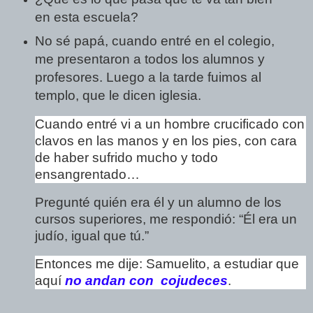
en esta escuela?
No sé papá, cuando entré en el colegio,
me presentaron a todos los alumnos y
profesores.
Luego a la tarde fuimos al
templo, que le dicen iglesia.
Cuando entré vi a un hombre crucificado con
clavos en las manos y en los
pies, con cara
de haber sufrido mucho y todo
ensangrentado…
Pregunté quién era él y un alumno de los
cursos superiores, me respondió:
“Él era un
judío, igual que tú.”
Entonces me dije: Samuelito, a estudiar que
aquí
no andan con
cojudeces
.