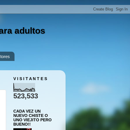
ara adultos
tores
V I S I T A N T E S
523,533
CADA VEZ UN
NUEVO CHISTE O
UNO VIEJITO PERO
BUENO!!