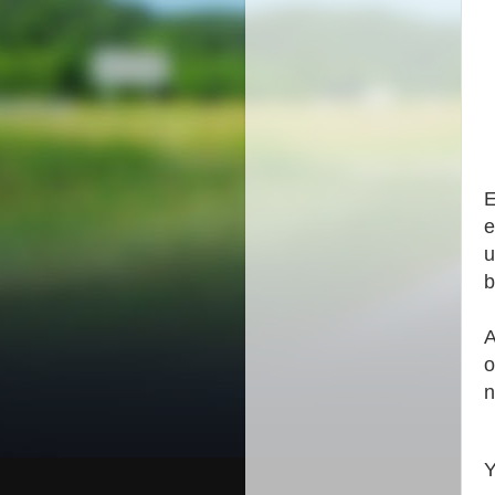
E
e
u
b
A
o
n
Y