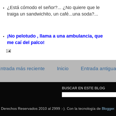
¿Está cómodo el señor?... ¿No quiere que le
traiga un sandwichito, un café...una soda?...
¡No pelotudo , llama a una ambulancia, que
me caí del palco!
ntrada más reciente
Inicio
Entrada antigu
BUSCAR EN ESTE BLOG
Derechos Reservados 2010 al 2999 :-). Con la tecnología de
Blogger
.