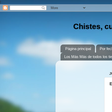
!
Chistes, c
Página principal
Por fec
Los Más Más de todos los t
J
E