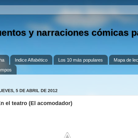
uentos y narraciones cómicas p
ha
Indice Alfabético
Los 10 más populares
Mapa de lec
iempos
UEVES, 5 DE ABRIL DE 2012
n el teatro (El acomodador)